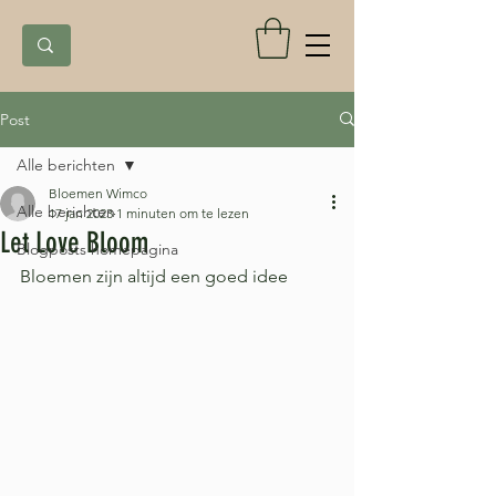
Post
Alle berichten
Bloemen Wimco
Alle berichten
17 jan 2023
1 minuten om te lezen
Let Love Bloom
Blogposts homepagina
Bloemen zijn altijd een goed idee 