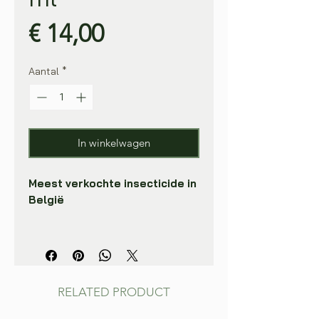
Prijs
€ 14,00
Aantal
*
In winkelwagen
Meest verkochte insecticide in
België
Bio Kill is een biologische
insecticide spray die volledig
geurloos en kleurloos is. Door Bio
Kill maken insecten en vliegen
RELATED PRODUCT
geen kans meer zonder vlekken te
maken of giftige chemicaliën te