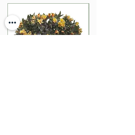
gebruiken. Bio Kill werkt tegen
muggen, kakkerlakken, vliegen,
wespen, wandluizen, mieren,
motten, zilvervissen, teken,
vlooien, ...
Je kan Bio Kill gebruiken in je
woning zoals op vloeren, muren,
vensters, ramen, tapijten, gordijnen
of rechtstreeks in voegen, spleten,
kleren en hoeken. Het product
blijft ongeveer vier weken actief
en op donkere plaatsen (zolder,
Alstroemeria garden summer
kleerkast) tot drie maanden of
Breeze
zelfs meer! Naast je woning kan je
Bio Kill ook gebruiken op dieren
Prijs
€ 20,00
zoals huisdieren (vogels, duiven,
kippen en knaagdieren). Pas op
voor de ogen van het dier en zeker