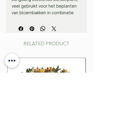
veel gebruikt voor het beplanten
van bloembakken in combinatie
met andere bloemen.
Zaaien in een kistje met goede
zaaigrond. Het zaad lichtjes
aandrukken en nauwelijks met
RELATED PRODUCT
aarde afdekken. Voor een goede
opkomst de zaaigrond vochtig
houden (door het kistje af
te dekken met plastiek of een
glazen plaat) en een temperatuur
van 20-25°C aanhouden. Na 3‑4
weken verplanten in potjes.
Opkweken bij 16-18°C. De planten
geleidelijk aan afharden en
uitplanten op 10 cm afstand in
mei-juni.