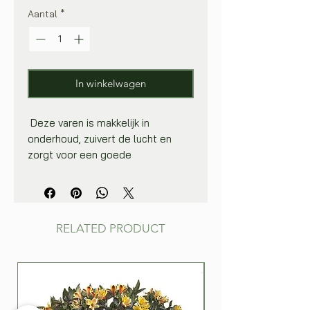
Aantal
*
In winkelwagen
Deze varen is makkelijk in
onderhoud, zuivert de lucht en
zorgt voor een goede
luchtvochtigheid. Kortom, de
ideale huisgenoot!
De varens die je kent uit de
woonkamer groeien in het wild
RELATED PRODUCT
vooral in gebieden met een hoge
luchtvochtigheid. Een varen doet
het dan ook prima op een vochtige
plek in huis zoals de badkamer of
keuken. Zorg wel voor direct