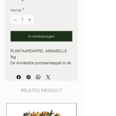
Aantal
*
In winkelwagen
PLANTAARDAPPEL ANNABELLE
1kg
De Annabelle pootaardappel is de
vroegste aardappel die ook nog
vastkokend is. De Annabelle
pootaardappel is duidelijk te
herkennen aan zijn gladde,
RELATED PRODUCT
langwerpige vorm en vlakke ogen.
Deze vorm behoud de aardappel.
De Annabelle is een nog relatief
jong ras, wat steeds populairder