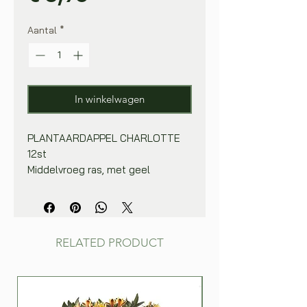
Aantal
*
In winkelwagen
PLANTAARDAPPEL CHARLOTTE
12st
Middelvroeg ras, met geel
vruchtvlees en vastkokend.
Zeer populair ras omwille van zijn
goede smaak, gladde schil en
lange bewaarbaarheid.
RELATED PRODUCT