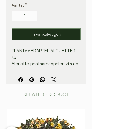
Aantal
*
In winkelwagen
PLANTAARDAPPEL ALOUETTE 1
KG
Alouette pootaardappelen zijn de
vervangers van
de Raja pootaardappelen. Dit
laatste ras wordt niet meer
geteeld, aangezien dit een
RELATED PRODUCT
verbeterde versie is.
De Alouette pootaardappelen
groeien uit tot grove, rode
aardappelen met vlakke ogen en
een gele vleeskleur. Deze