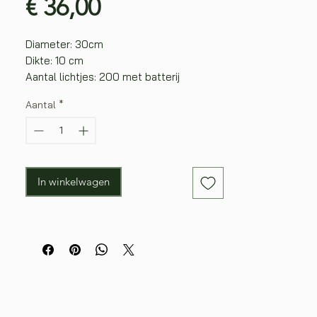
Prijs
€ 36,00
Diameter: 30cm
Dikte: 10 cm
Aantal lichtjes: 200 met batterij
Kleur lichtjes: keuze uit :Klassiek warm
Aantal
*
Materiaal: Rotan
In winkelwagen