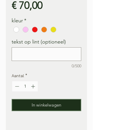
Prijs
€ 70,00
kleur
*
tekst op lint (optioneel)
0/500
Aantal
*
In winkelwagen