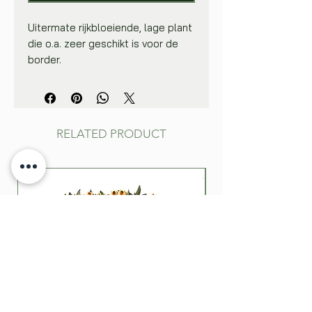
Uitermate rijkbloeiende, lage plant
die o.a. zeer geschikt is voor de
border.
Binnenshuis in een kweekbakje of
in potjes zaaien, 1-2 cm diep. Dek
tot aan de opkomst van het zaad
de potjes af met plastiek of
RELATED PRODUCT
glasplaat om de zaaigrond vochtig
te houden. Na een viertal weken
de jonge planten op de plaats van
bestemming uitplanten. In de volle
grond: dun zaaien, de zaden
lichtjes aandrukken en afdekken
met een laagje fijne aarde van
ongeveer 1-2 cm. Water geven en
na opkomst, indien nodig,
uitdunnen tot op 20 cm van elkaar.
Ook goed in potten te kweken.