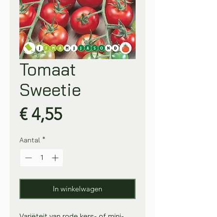
Tomaat
Sweetie
Prijs
€ 4,55
Aantal
*
In winkelwagen
Variëteit van rode kers- of mini-