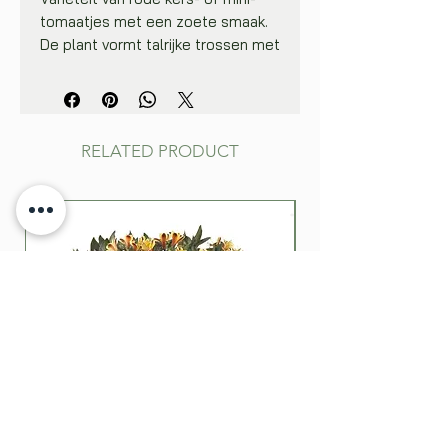
tomaatjes met een zoete smaak.
De plant vormt talrijke trossen met
tientallen lekkere kleine tomaatjes
van ca. 20 gram.
Beschut zaaien in een zaaikistje bij
20°C, zaaidiepte 0,5 cm. Verplant
RELATED PRODUCT
de jonge planten in individuele
potjes en kweek ze verder op bij 15
tot 20°C op een plaats met veel
licht. Plant vanaf half mei uit
(plantafstand 70 cm) in volle
grond, in de hobbyserre, of in een
ruime pot met voedzame grond.
Laat de planten, die een warme en
zonnige standplaats nodig
hebben, aan een stok opklimmen.