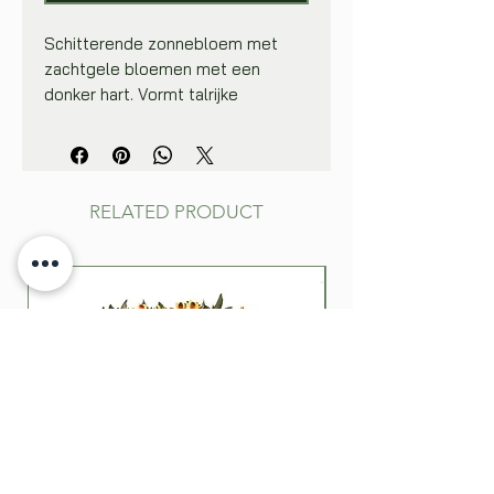
Schitterende zonnebloem met
zachtgele bloemen met een
donker hart. Vormt talrijke
vertakkingen met bloemen.
Binnenshuis in een kweekbakje of
in potjes zaaien, 1-2 cm diep. Dek
tot aan de opkomst van het zaad
RELATED PRODUCT
de potjes af met plastiek of
glasplaat om de zaaigrond vochtig
te houden. Na een viertal weken
de jonge planten op de plaats van
bestemming uitplanten. In de volle
grond: dun zaaien, de zaden
lichtjes aandrukken en afdekken
met een laagje fijne aarde van
ongeveer 1-2 cm. Water geven en
na opkomst, indien nodig,
uitdunnen tot op 30 cm van elkaar.