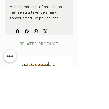
Malse brede snij- of breekboon
met een uitstekende smaak,
zonder draad. De peulen jong
plukken.
Zaai 2 zaden om de 10 cm (20
zaden/m), in rijen 50 cm van elkaar.
Zaaidiepte: 3-4 cm. Maak de zaden
RELATED PRODUCT
nat en bedek ze met losse grond.
Zaaien bij: droog weer, in
opgewarmde grond (>15 °C), geen
nachtvorst. Vroeger oogsten door
binnenshuis voor te zaaien en uit
te planten vanaf half mei. Zaai
meerdere keren om de oogst te
spreiden. Gebruik en bewaring:
vers.