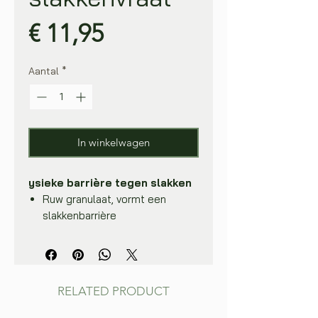
Prijs
€ 11,95
Aantal
*
In winkelwagen
ysieke barrière tegen slakken
Ruw granulaat, vormt een
slakkenbarrière
Uit te strooien in een ca. 20 cm
brede strook rond planten
RELATED PRODUCT