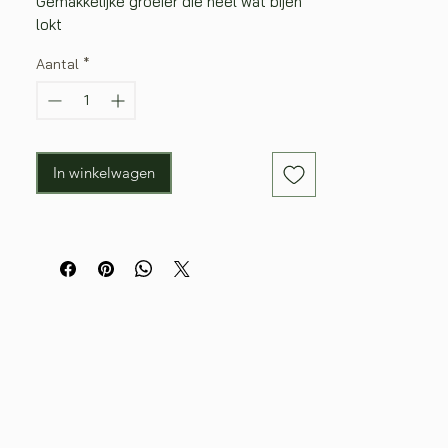
Gemakkelijke groeier die heel wat bijen
lokt
Aantal
*
In winkelwagen