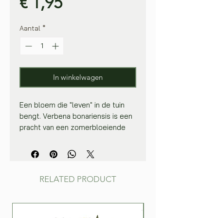
Prijs
€ 1,95
Aantal
*
In winkelwagen
Een bloem die "leven" in de tuin
bengt. Verbena bonariensis is een
pracht van een zomerbloeiende
plant die in iedere tuin een
plaatsje waard is. Zijn bloemen
trekken heel veel nuttige insecten
aan, bloeien doen ze van juni tot
RELATED PRODUCT
december.
Deze plant heeft een wat speciale
plantbouw :de bloemstengels
worden ongeveer 1.50-1.60m hoog,