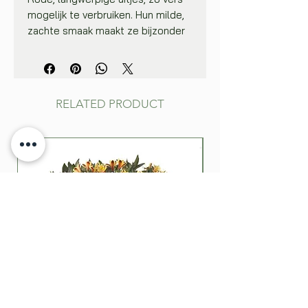
mogelijk te verbruiken. Hun milde,
zachte smaak maakt ze bijzonder
geschikt om te verwerken in
allerlei salades.
Zaai in rijtjes op een geringe diepte
van 0,5 tot 1 cm. Rijenafstand: 10
RELATED PRODUCT
cm. Goed onkruidvrij houden om de
fijne kiemplantjes niet te
verstikken. Voor een goede
loofontwikkeling worden de
kiemplantjes uitgedund tot op 6
cm van elkaar. De oogst kan
gespreid worden door al heel jong
te oogsten: neem in een rij
regelmatig wat planten weg,
waardoor ruimte vrij gemaakt
wordt om andere verder te laten
groeien.