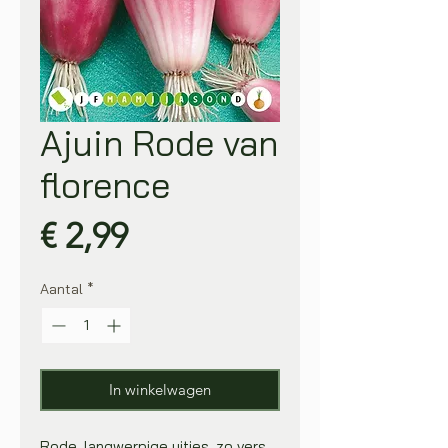
Ajuin Rode van
florence
Prijs
€ 2,99
Aantal
*
In winkelwagen
Rode, langwerpige uitjes, zo vers