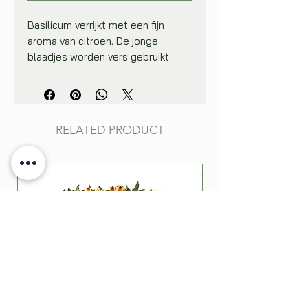
Basilicum verrijkt met een fijn
aroma van citroen. De jonge
blaadjes worden vers gebruikt.
Goed te kweken in potten en
bakken. Vraagt een warme en
zonnige standplaats.
Zaai 0,5‑1 cm diep in een zaaikistje
RELATED PRODUCT
of potje. Kweek op bij 20°C en
plant de zaailingen op een zonnige
plaats in de tuin uit vanaf half mei,
op een afstand van 25 cm van
elkaar. Vanaf half mei kan
rechtstreeks in volle grond
gezaaid worden. Jonge planten
kan men in de winter overhouden in
een pot op een zonnige
vensterbank.