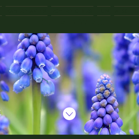
N
KAMERPLANTEN
ZOMERBLOEIERS
TUIN
AFSCHEID
BLOEMEN WIMCO