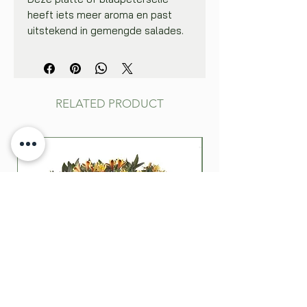
heeft iets meer aroma en past
uitstekend in gemengde salades.
Gemakkelijk te kweken. Voor
optimale smaak vers gebruiken.
Zaai peterselie binnenshuis in
potjes bij 20°C, plant de
RELATED PRODUCT
zaailingen, als ze nog vrij klein zijn,
in de tuin op ca. 25 cm van elkaar.
Zaai buiten in rijen op 25 cm
afstand van elkaar. Zaaidiepte:
0,5‑1 cm. Dun de kiemplanten uit
tot op 15 cm van elkaar. Een paar
uur het zaad in lauw water weken,
voor het zaaien, versnelt het
kiemproces.