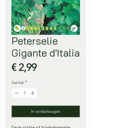
Peterselie
Gigante d'Italia
Prijs
€ 2,99
Aantal
*
In winkelwagen
Deze platte of bladpeterselie