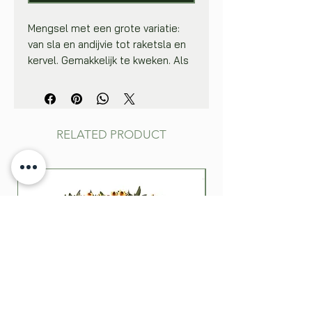
Mengsel met een grote variatie:
van sla en andijvie tot raketsla en
kervel. Gemakkelijk te kweken. Als
de jonge, malse blaadjes
voldoende ontwikkeld zijn, worden
ze naar behoefte afgesneden.
Zaai vrij dik uit in rijtjes, op 20 cm
RELATED PRODUCT
van elkaar. Zaaidiepte: 0,5‑1 cm.
Zaai meerdere keren,
met tussenpozen, zodat over een
lange periode kan geoogst
worden.