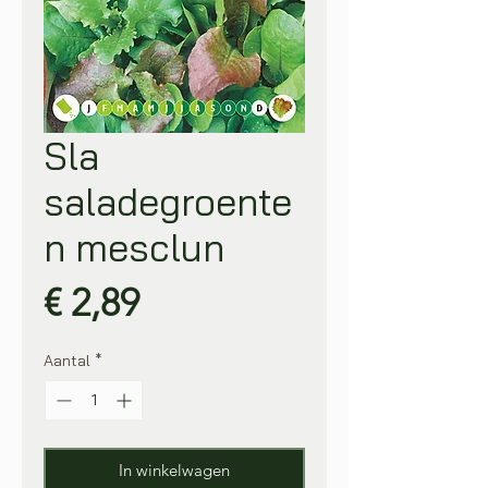
Sla
saladegroente
n mesclun
Prijs
€ 2,89
Aantal
*
In winkelwagen