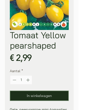
Tomaat Yellow
pearshaped
Prijs
€ 2,99
Aantal
*
In winkelwagen
Gele, peervormige mini-tomaatjes.