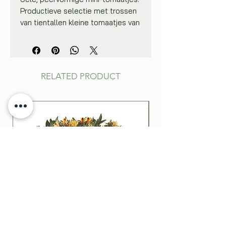
Productieve selectie met trossen
van tientallen kleine tomaatjes van
15 à 20 gram.
Beschut zaaien in een zaaikistje bij
20°C, zaaidiepte 0,5 cm. Verplant
de jonge planten in individuele
RELATED PRODUCT
potjes en kweek ze verder op bij 15
tot 20°C op een plaats met veel
licht. Plant vanaf half mei uit
(plantafstand 70 cm) in volle
grond, in de hobbyserre, of in een
ruime pot met voedzame grond.
Laat de planten, die een warme en
zonnige standplaats nodig
hebben, aan een stok opklimmen.